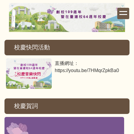
跳
到
主
要
內
容
校慶快閃活動
區
直播網址：
https://youtu.be/7HMqrZpkBa0
校慶賀詞