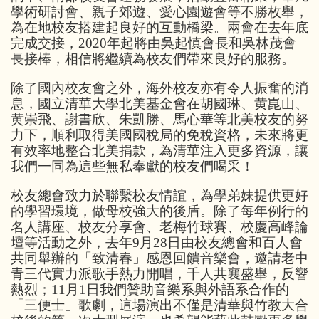
學術研討會、親子郊遊、愛心園遊會等不勝枚舉，
為在地校友搭建起良好的互動橋梁。兩會在去年底
完成交接，2020年起將由吳起慎會長和吳林茂會
長接棒，相信將繼續為校友們帶來良好的服務。
除了國內校友會之外，海外校友亦有令人振奮的消
息，國立清華大學北美基金會在胡國琳、黄崑山、
黄崇飛、謝書欣、朱凱勝、馬心華等北美校友的努
力下，順利取得美國國稅局的免稅資格，未來將更
有效率地整合北美捐款，為清華注入更多資源，讓
我們一同為這些無私奉獻的校友們喝采！
校友總會致力於聯繫校友情誼，為學弟妹提供更好
的學習環境，做母校強大的後盾。除了每年例行的
名人講座、校友分享會、老梅竹球賽、校慶高峰論
壇等活動之外，去年9月28日由校友總會和百人會
共同舉辦的「致清春」感恩回饋音樂會，邀請老中
青三代實力派歌手熱力開唱，千人共襄盛舉，反響
熱烈；11月1日我們贊助音樂系與外語系合作的
「三便士」歌劇，這場演出不僅是清華與竹教大合