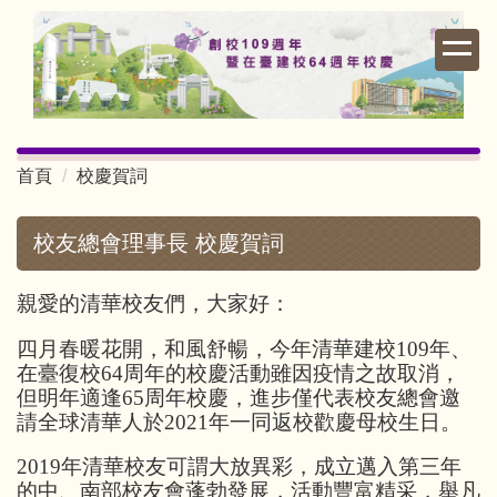
跳
到
主
要
內
容
首頁
校慶賀詞
區
校友總會理事長 校慶賀詞
親愛的清華校友們，大家好：
四月春暖花開，和風舒暢，今年清華建校109年、
在臺復校64周年的校慶活動雖因疫情之故取消，
但明年適逢65周年校慶，進步僅代表校友總會邀
請全球清華人於2021年一同返校歡慶母校生日。
2019年清華校友可謂大放異彩，成立邁入第三年
的中、南部校友會蓬勃發展，活動豐富精采，舉凡