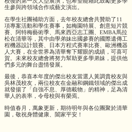
校後的第一次大型展演，也希望能藉此鼓勵更多學
生參與跨領域合作或藝文演出。
在學生社團補助方面，去年校友總會共贊助了11
項專案活動和學生賽事，如梅園特展、創意短片競
賽、阿特梅藝術季、馬來西亞志工團、EMBA馬拉
松在清華等，其中由學弟妹出國參賽的國際遺傳工
程機器設計競賽、日本方程式賽車比賽、歐洲機器
人大賽，在全世界為清華奪下耀眼的成績，可喜可
賀。未來校友總會將努力幫助更多學弟妹，提供他
們多元的舞台盡情發展。
最後，恭喜本年度的傑出校友當選人黃調貴校友與
吳林茂校友，兩位校友在金融和鋼鐵領域的傑出成
就發揚了「自強不息、厚德載物」的精神，足為清
華人的表率，令母校與有榮焉。
時值春月，萬象更新，期待明年與各位團聚於清華
園，敬祝身體健康、闔家平安！