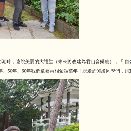
湖畔，遠眺美麗的大禮堂（未來將改建為君山音樂廳），「 自強
、50
年、60年我們還要再相聚話當年！親愛的90級同學們，