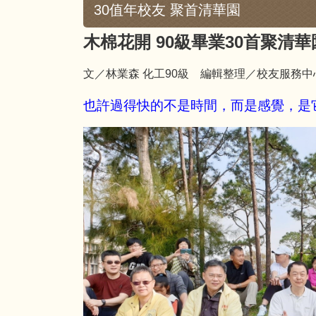
30值年校友 聚首清華園
木棉花開
90
級畢業
30
首聚清華
文／林業森 化工90
級 編輯整理／校友服務中心 L
也許過得快的不是時間，而是感覺，是