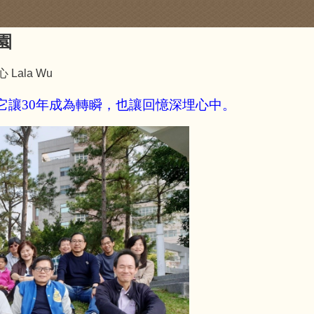
園
ala Wu
它讓30年成為轉瞬，也讓回憶深埋心中。