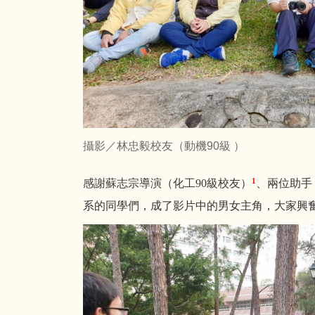
攝影／林忠毅校友（動機90
級 ）
1
感謝蘇志宗導演（化工90級校友）
、兩位助手
系的同學們，成了影片中的男女主角，大家興