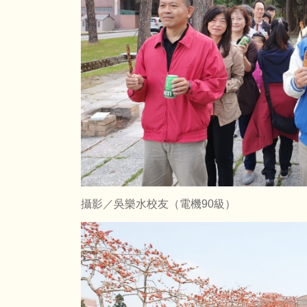
攝影／吳樂水校友（電機90
級）